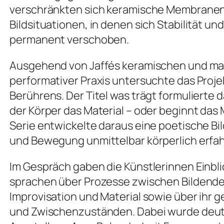
verschränkten sich keramische Membranen
Bildsituationen, in denen sich Stabilität u
permanent verschoben.
Ausgehend von Jaffés keramischen und mal
performativer Praxis untersuchte das Proj
Berührens. Der Titel
was trägt
formulierte d
der Körper das Material – oder beginnt das 
Serie entwickelte daraus eine poetische Bi
und Bewegung unmittelbar körperlich erfa
Im Gespräch gaben die Künstlerinnen Einbl
sprachen über Prozesse zwischen Bildende
Improvisation und Material sowie über ihr
und Zwischenzuständen. Dabei wurde deutlic