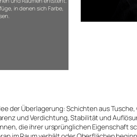
ächen und Räumen entsteht.
füge, in denen sich Farbe,
sen.
Idee der Überlagerung: Schichten aus Tusche,
nz und Verdichtung, Stabilität und Auflösun
nen, die ihrer ursprünglichen Eigenschaft 
bran im Raum verhält oder Oberflächen beginn