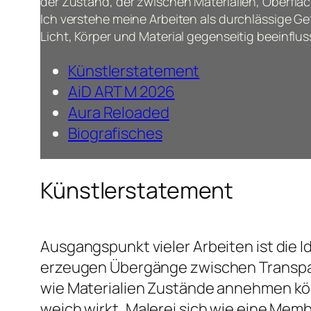
der Zustand, der zwischen Materialien, Oberfl
Ich verstehe meine Arbeiten als durchlässige Ge
Licht, Körper und Material gegenseitig beeinflus
Künstlerstatement
AiD ART M 2026
Aura Reloaded
Biografisches
Künstlerstatement
Ausgangspunkt vieler Arbeiten ist die 
erzeugen Übergänge zwischen Transpare
wie Materialien Zustände annehmen kön
weich wirkt, Malerei sich wie eine Mem