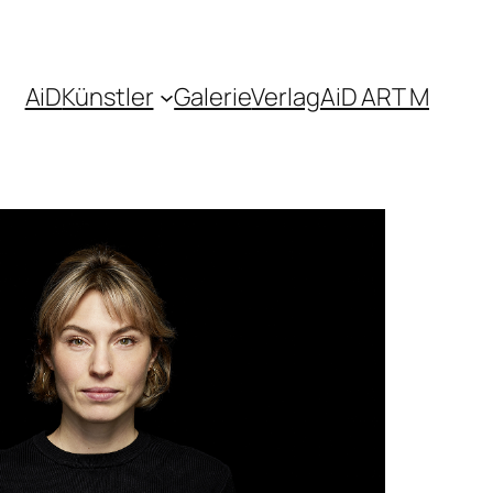
AiD
Künstler
Galerie
Verlag
AiD ART M