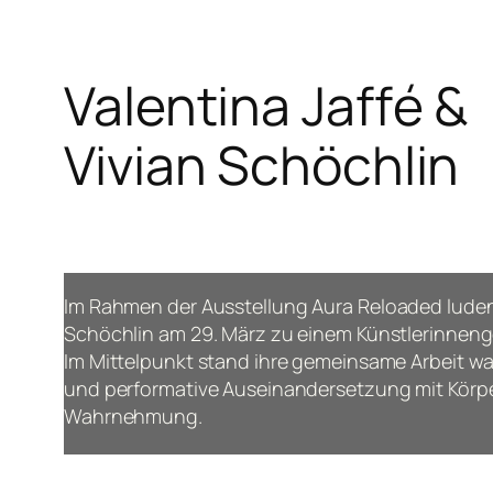
Valentina Jaffé &
Vivian Schöchlin
Im Rahmen der Ausstellung
Aura Reloaded
luden
Schöchlin am 29. März zu einem Künstlerinnenge
Im Mittelpunkt stand ihre gemeinsame Arbeit
wa
und performative Auseinandersetzung mit Körpe
Wahrnehmung.