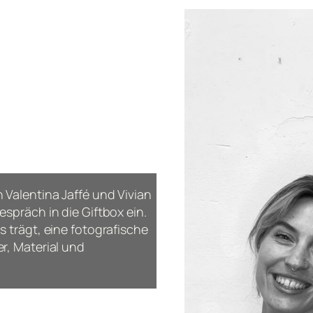
 Valentina Jaffé und Vivian
spräch in die Giftbox ein.
s trägt
, eine fotografische
r, Material und