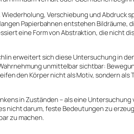
 Wiederholung, Verschiebung und Abdruck spie
t langen Papierbahnen entstehen Bildräume, d
siert eine Form von Abstraktion, die nicht di
hlin erweitert sich diese Untersuchung in de
Wahrnehmung unmittelbar sichtbar: Bewegung,
eifen den Körper nicht als Motiv, sondern als 
Denkens in Zuständen – als eine Untersuchu
es nicht darum, feste Bedeutungen zu erze
bar zu machen.