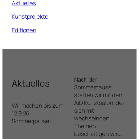
Aktuelles
Kunstprojekte
Editionen
Nach der
Aktuelles
Sommerpause
starten wir mit dem
AiD Kunstsalon, der
Wir machen bis zum
sich mit
12.9.26
wechselnden
Sommerpause!
Themen
beschäftigen wird.